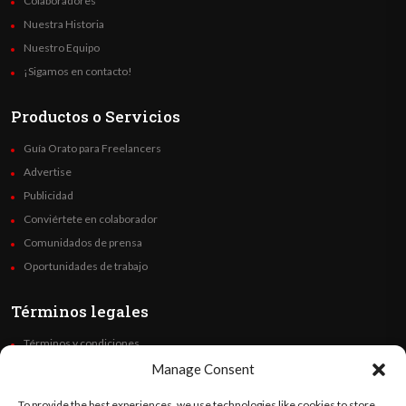
Colaboradores
Nuestra Historia
Nuestro Equipo
¡Sigamos en contacto!
Productos o Servicios
Guía Orato para Freelancers
Advertise
Publicidad
Conviértete en colaborador
Comunidados de prensa
Oportunidades de trabajo
Términos legales
Términos y condiciones
Política de privacidad
Manage Consent
Derechos de autor
To provide the best experiences, we use technologies like cookies to store