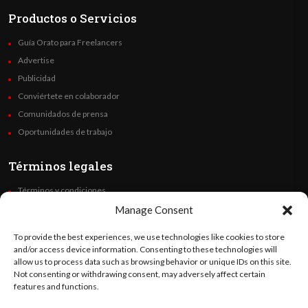
Productos o Servicios
Guía Orato para Freelancers
Advertise
Publicidad
Conviértete en colaborador
Comunidados de prensa
Oportunidades de trabajo
Términos legales
Términos y condiciones
Política de privacidad
Manage Consent
Derechos de autor
To provide the best experiences, we use technologies like cookies to store
Code of Ethics
and/or access device information. Consenting to these technologies will
allow us to process data such as browsing behavior or unique IDs on this site.
Not consenting or withdrawing consent, may adversely affect certain
Síguenos
features and functions.