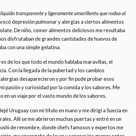
 líquido transparente y ligeramente amarillento que rodea al
ovocó depresión pulmonar y alergias a ciertos alimentos
ocolate. De niño, comer alimentos deliciosos me resultaba
 niños disfrutaban de grandes cantidades de huevos de
a con una simple gelatina.
res de los que todo el mundo hablaba maravillas, el
ia. Con la llegada de la pubertad y los cambios
lergias desaparecieron y por fin pude probar esos
i pasión y curiosidad por la comida y los sabores. Me
 en un viaje por el vasto mundo de los sabores.
jé Uruguay con mi título en mano y me dirigí a Suecia en
ales. Allí se me abrieron muchas puertas y entré en un
sushi de renombre, donde chefs famosos y expertos me
cipio, me encargaba de lavar y separar los granos rotos