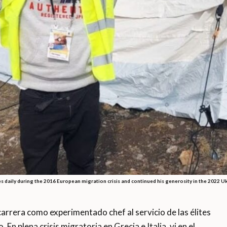
s daily during the 2016 European migration crisis and continued his generosity in the 2022 U
rera como experimentado chef al servicio de las élites
 En plena crisis migratoria en Grecia e Italia, vi en el