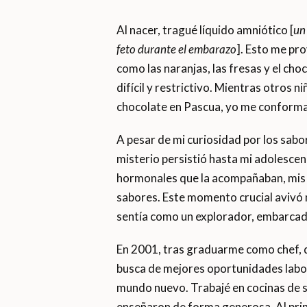
Al nacer, tragué líquido amniótico [
un
feto durante el embarazo
]. Esto me pr
como las naranjas, las fresas y el ch
difícil y restrictivo. Mientras otros
chocolate en Pascua, yo me conformab
A pesar de mi curiosidad por los sabo
misterio persistió hasta mi adolescenc
hormonales que la acompañaban, mis a
sabores. Este momento crucial avivó m
sentía como un explorador, embarcado
En 2001, tras graduarme como chef, de
busca de mejores oportunidades labor
mundo nuevo. Trabajé en cocinas de 
enseñaron de forma generosa. Al prin