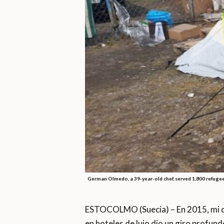
German Olmedo, a 39-year-old chef, served 1,800 refugee
ESTOCOLMO (Suecia) – En 2015, mi car
en hoteles de lujo dio un giro profundo.