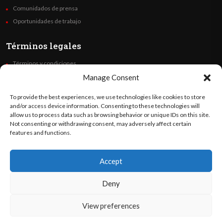
Comunidados de prensa
Oportunidades de trabajo
Términos legales
Términos y condiciones
Política de privacidad
Manage Consent
Derechos de autor
To provide the best experiences, we use technologies like cookies to store
Code of Ethics
and/or access device information. Consenting to these technologies will
allow us to process data such as browsing behavior or unique IDs on this site.
Not consenting or withdrawing consent, may adversely affect certain
Síguenos
features and functions.
Accept
©
Orato
World Media 2026. Todos los derechos reservados..
Deny
View preferences
English
(
Inglés
)
Español