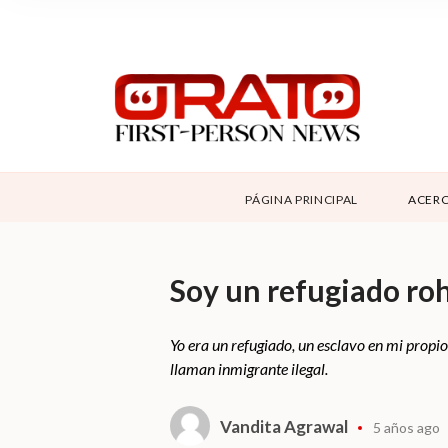
NOSOTROS
SUPPORT
CONTÁCTANOS
DONAR
PÁGINA PRINCIPAL
ACERC
ABOUT ORATO
Soy un refugiado roh
Yo era un refugiado, un esclavo en mi propio
llaman inmigrante ilegal.
Vandita Agrawal
5 años ago