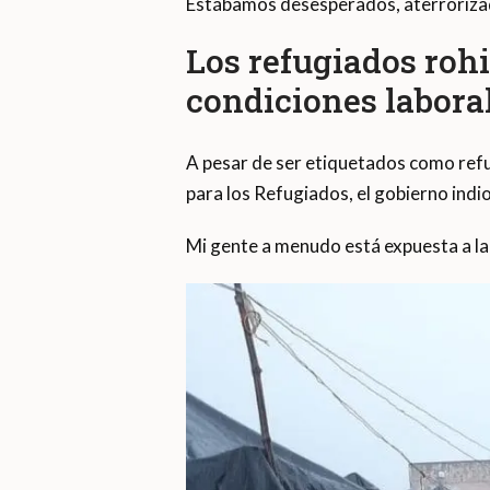
Estábamos desesperados, aterrorizad
Los refugiados roh
condiciones labora
A pesar de ser etiquetados como ref
para los Refugiados, el gobierno indi
Mi gente a menudo está expuesta a la 