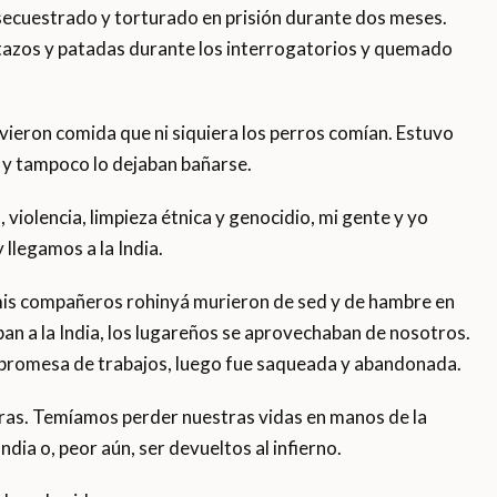
 secuestrado y torturado en prisión durante dos meses.
tazos y patadas durante los interrogatorios y quemado
rvieron comida que ni siquiera los perros comían. Estuvo
 y tampoco lo dejaban bañarse.
violencia, limpieza étnica y genocidio, mi gente y yo
llegamos a la India.
e mis compañeros rohinyá murieron de sed y de hambre en
an a la India, los lugareños se aprovechaban de nosotros.
 promesa de trabajos, luego fue saqueada y abandonada.
ras. Temíamos perder nuestras vidas en manos de la
ndia o, peor aún, ser devueltos al infierno.