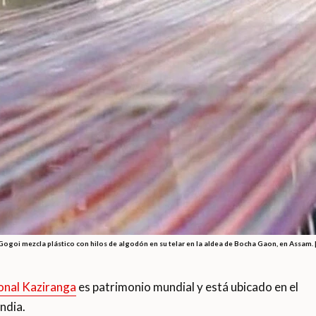
Gogoi mezcla plástico con hilos de algodón en su telar en la aldea de Bocha Gaon, en Assam. 
onal Kaziranga
es patrimonio mundial y está ubicado en el
ndia.