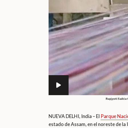
Rupjyoti Saikia 
NUEVA DELHI, India – El
Parque Naci
estado de Assam, en el noreste de la I