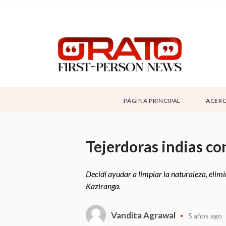
NOSOTROS
SUPPORT
CONTÁCTANOS
DONAR
PÁGINA PRINCIPAL
ACERC
ABOUT ORATO
Tejerdoras indias co
Decidí ayudar a limpiar la naturaleza, elim
Kaziranga.
Vandita Agrawal
5 años ago