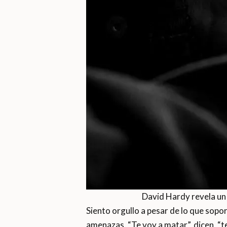
David Hardy revela un 
Siento orgullo a pesar de lo que sopor
amenazas. “Te voy a matar”, dicen, “