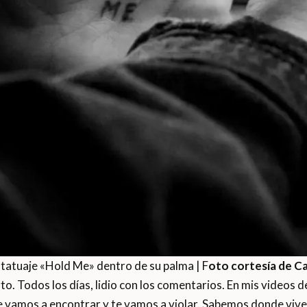
tatuaje «Hold Me» dentro de su palma | F
oto cortesía de C
to. Todos los días, lidio con los comentarios. En mis videos 
te vamos a encontrar y te vamos a violar. Sabemos donde vive