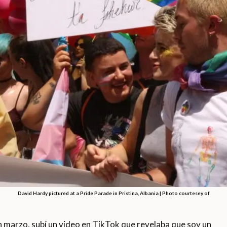
David Hardy pictured at a Pride Parade in Pristina, Albania |
Photo courtesey of
marzo, subí un video en TikTok que revelaba que soy un