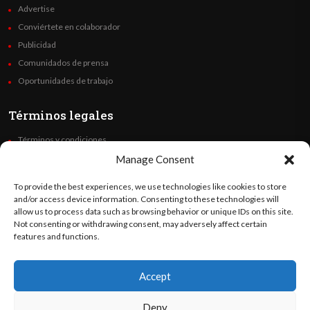
Advertise
Conviértete en colaborador
Publicidad
Comunidados de prensa
Oportunidades de trabajo
Términos legales
Términos y condiciones
Política de privacidad
Manage Consent
Derechos de autor
To provide the best experiences, we use technologies like cookies to store
Code of Ethics
and/or access device information. Consenting to these technologies will
allow us to process data such as browsing behavior or unique IDs on this site.
Not consenting or withdrawing consent, may adversely affect certain
Síguenos
features and functions.
Accept
©
Orato
World Media 2026. Todos los derechos reservados..
Deny