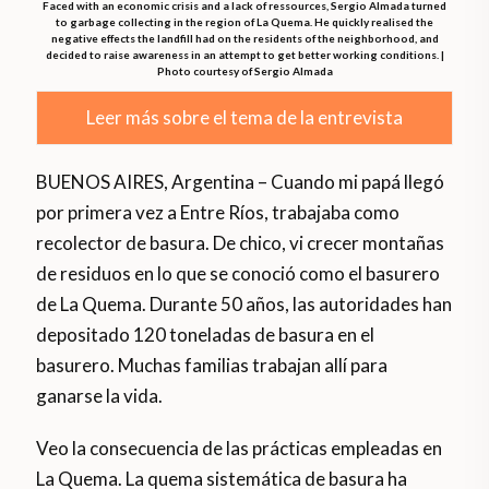
Faced with an economic crisis and a lack of ressources, Sergio Almada turned
to garbage collecting in the region of La Quema. He quickly realised the
negative effects the landfill had on the residents of the neighborhood, and
decided to raise awareness in an attempt to get better working conditions. |
Photo courtesy of Sergio Almada
Leer más sobre el tema de la entrevista
BUENOS AIRES, Argentina – Cuando mi papá llegó
por primera vez a Entre Ríos, trabajaba como
recolector de basura. De chico, vi crecer montañas
de residuos en lo que se conoció como el basurero
de La Quema. Durante 50 años, las autoridades han
depositado 120 toneladas de basura en el
basurero. Muchas familias trabajan allí para
ganarse la vida.
Veo la consecuencia de las prácticas empleadas en
La Quema. La quema sistemática de basura ha