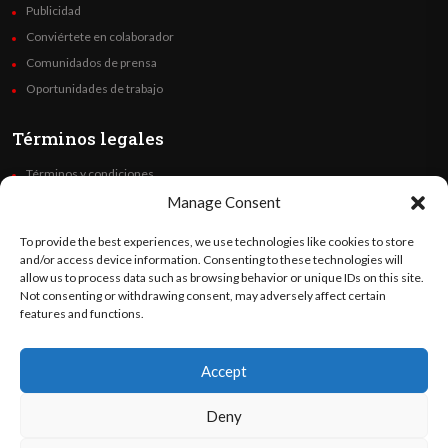
Publicidad
Conviértete en colaborador
Comunidados de prensa
Oportunidades de trabajo
Términos legales
Términos y condiciones
Política de privacidad
Manage Consent
Derechos de autor
To provide the best experiences, we use technologies like cookies to store
Code of Ethics
and/or access device information. Consenting to these technologies will
allow us to process data such as browsing behavior or unique IDs on this site.
Not consenting or withdrawing consent, may adversely affect certain
Síguenos
features and functions.
Accept
©
Orato
World Media 2026. Todos los derechos reservados..
Deny