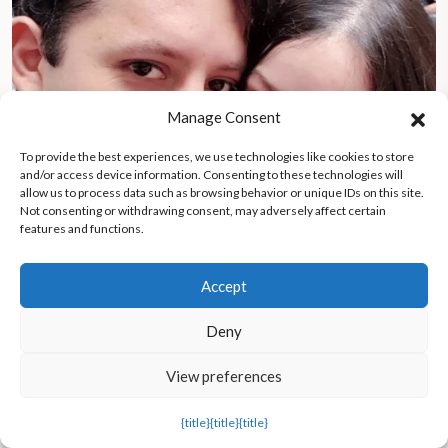
Manage Consent
To provide the best experiences, we use technologies like cookies to store
and/or access device information. Consenting to these technologies will
allow us to process data such as browsing behavior or unique IDs on this site.
Not consenting or withdrawing consent, may adversely affect certain
features and functions.
Accept
«Me niego a vivir conectada a máquinas o a soportar un
sufrimiento que no se puede controlar»: una mujer clama por
Deny
una muerte digna en Chile
View preferences
{title}
{title}
{title}