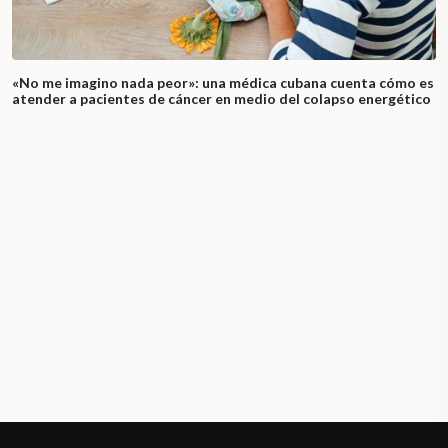
«No me imagino nada peor»: una médica cubana cuenta cómo es
atender a pacientes de cáncer en medio del colapso energético