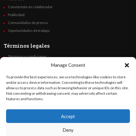
Conviértete en colaborador
Publicidad
Comunidados de prensa
Oportunidades de trabajo
Términos legales
Términos y condiciones
Política de privacidad
Manage Consent
Derechos de autor
To provide the best experiences, we use technologies like cookies to store
Code of Ethics
and/or access device information. Consenting to these technologies will
allow us to process data such as browsing behavior or unique IDs on this site.
Not consenting or withdrawing consent, may adversely affect certain
Síguenos
features and functions.
Accept
©
Orato
World Media 2026. Todos los derechos reservados..
Deny