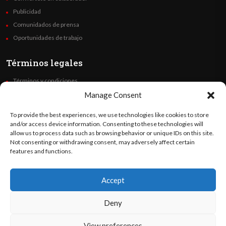
Publicidad
Comunidados de prensa
Oportunidades de trabajo
Términos legales
Términos y condiciones
Política de privacidad
Manage Consent
Derechos de autor
To provide the best experiences, we use technologies like cookies to store
Code of Ethics
and/or access device information. Consenting to these technologies will
allow us to process data such as browsing behavior or unique IDs on this site.
Not consenting or withdrawing consent, may adversely affect certain
Síguenos
features and functions.
Accept
©
Orato
World Media 2026. Todos los derechos reservados..
Deny
View preferences