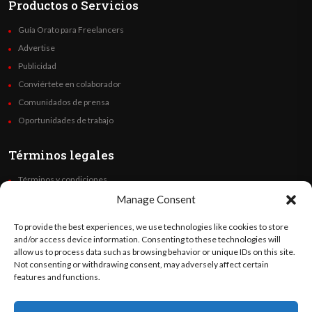
Productos o Servicios
Guía Orato para Freelancers
Advertise
Publicidad
Conviértete en colaborador
Comunidados de prensa
Oportunidades de trabajo
Términos legales
Términos y condiciones
Política de privacidad
Manage Consent
Derechos de autor
To provide the best experiences, we use technologies like cookies to store
Code of Ethics
and/or access device information. Consenting to these technologies will
allow us to process data such as browsing behavior or unique IDs on this site.
Not consenting or withdrawing consent, may adversely affect certain
Síguenos
features and functions.