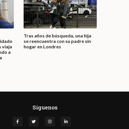
Tras años de búsqueda, una hija
Una joven 
uidado
se reencuentra con su padre sin
en la muje
 viaja
hogar en Londres
historia e
ando a
más altos
a
Síguenos