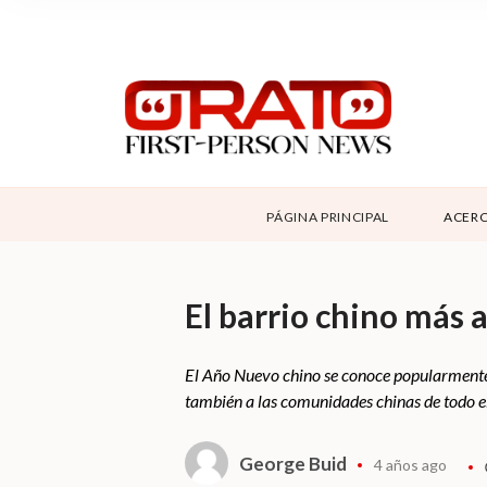
NOSOTROS
SUPPORT
CONTÁCTANOS
DONAR
PÁGINA PRINCIPAL
ACERC
ABOUT ORATO
El barrio chino más
El Año Nuevo chino se conoce popularmente 
también a las comunidades chinas de todo el 
George Buid
4 años ago