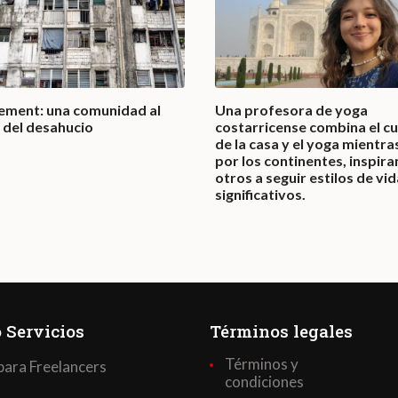
nement: una comunidad al
Una profesora de yoga
 del desahucio
costarricense combina el c
de la casa y el yoga mientras
por los continentes, inspir
otros a seguir estilos de vid
significativos.
 Servicios
Términos legales
Términos y
para Freelancers
condiciones