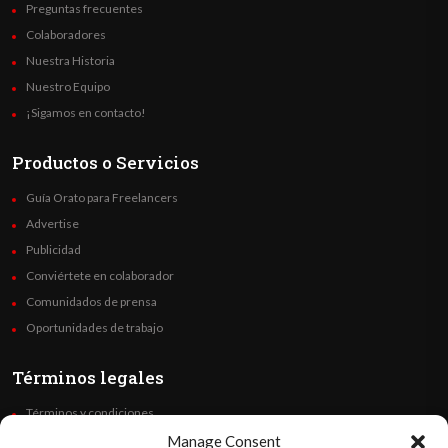
Preguntas frecuentes
Colaboradores
Nuestra Historia
Nuestro Equipo
¡Sigamos en contacto!
Productos o Servicios
Guía Orato para Freelancers
Advertise
Publicidad
Conviértete en colaborador
Comunidados de prensa
Oportunidades de trabajo
Términos legales
Términos y condiciones
Política de privacidad
Manage Consent