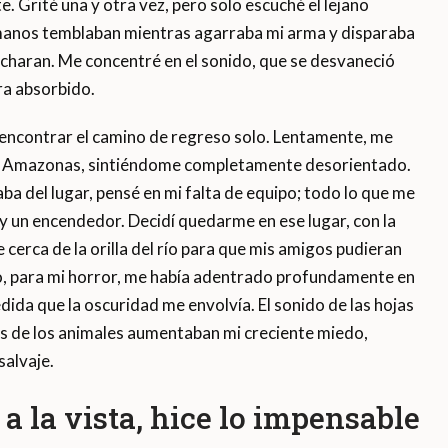
. Grité una y otra vez, pero solo escuché el lejano
manos temblaban mientras agarraba mi arma y disparaba
ucharan. Me concentré en el sonido, que se desvaneció
ra absorbido.
dí encontrar el camino de regreso solo. Lentamente, me
el Amazonas, sintiéndome completamente desorientado.
a del lugar, pensé en mi falta de equipo; todo lo que me
y un encendedor. Decidí quedarme en ese lugar, con la
cerca de la orilla del río para que mis amigos pudieran
, para mi horror, me había adentrado profundamente en
dida que la oscuridad me envolvía. El sonido de las hojas
os de los animales aumentaban mi creciente miedo,
salvaje.
a la vista, hice lo impensable