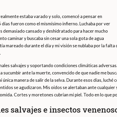
realmente estaba varado y solo, comencé a pensar en
5 días fueron como el mismísimo infierno. Luchaba por ver
días demasiado cansado y deshidratado para hacer mucho
nto caminar y buscaba sin cesar una sola gota de agua
a mareado durante el día y mi visión se nublaba por la falta
.
les salvajes y soportando condiciones climáticas adversas. 
 a sucumbir ante la muerte, convencido de que nadie me bus
 mi única manera de salir de la selva. Durante esos días, luché c
tidos se agudizaron. Mis oídos se alertaban ante cualquier 
omida. Cortes y moretones cubrían mi piel. Todo en lo que po
s salvajes e insectos venenos