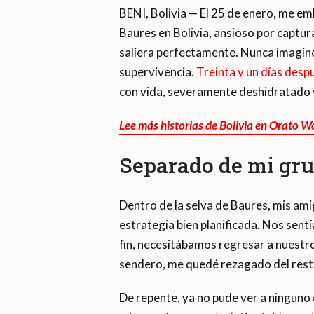
BENI, Bolivia — El 25 de enero, me em
Baures en Bolivia, ansioso por capt
saliera perfectamente. Nunca imaginé
supervivencia.
Treinta y un días desp
con vida, severamente deshidratado y
Lee más historias de Bolivia en Orato 
Separado de mi gru
Dentro de la selva de Baures, mis am
estrategia bien planificada. Nos sent
fin, necesitábamos regresar a nuestr
sendero, me quedé rezagado del res
De repente, ya no pude ver a ninguno 