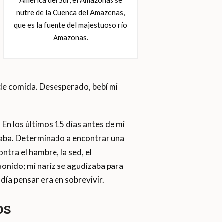
América del Sur, el Amazonas se
nutre de la Cuenca del Amazonas,
que es la fuente del majestuoso río
Amazonas.
 de comida. Desesperado, bebí mi
En los últimos 15 días antes de mi
caba. Determinado a encontrar una
ontra el hambre, la sed, el
sonido; mi nariz se agudizaba para
día pensar era en sobrevivir.
os