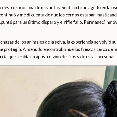
 destrozaron una de mis botas. Sentí un tirón agudo en la os
n continuó y me di cuenta de que los cerdos estaban mastican
punté para un último disparo y el rifle falló. Permanecí inmóv
nazas de los animales de la selva, la experiencia se volvió su
a me protegía. A menudo encontraba huellas frescas cerca de 
reía que recibía un apoyo divino de Dios y de estas personas t