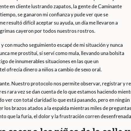
ente en cliente lustrando zapatos, la gente de Caminante
l tiempo, se ganaron mi confianza y pude ver que se
 resultó difícil aceptar su ayuda, un día me llevaron a
lágrimas cayeron por todos nuestros rostros.
 y con mucho seguimiento escapé de mi situación y nunca
n nunca me prostituí, sí serví como mula, llevando una bolsita
stigo de innumerables situaciones en las que un
el ofrecía dinero a niños a cambio de sexo oral.
nte. Nuestro protocolo nos permite observar, registrar y re
ores rara vez se dan cuenta de lo que estamos haciendo mie
do ver con total claridad lo que está pasando, pero en ning
er los brazos atados a la espalda mientras miles de pregunt
to que la furia, el dolor y la frustración corren desenfrena