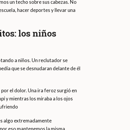
emos un techo sobre sus cabezas. No
escuela, hacer deportes y llevar una
tos: los niños
tando a niños. Un reclutador se
s pedía que se desnudaran delante de él
or el dolor. Una ira feroz surgió en
pí y mientras los miraba a los ojos
sufriendo
s es algo extremadamente
, por eso mantenemos la misma