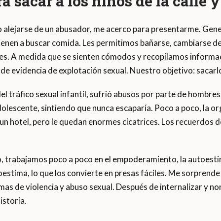
a sacar a los niños de la calle y
o alejarse de un abusador, me acerco para presentarme. Genera
ienen a buscar comida. Les permitimos bañarse, cambiarse d
res. A medida que se sienten cómodos y recopilamos informac
e evidencia de explotación sexual. Nuestro objetivo: sacarlos
el tráfico sexual infantil, sufrió abusos por parte de hombre
olescente, sintiendo que nunca escaparía. Poco a poco, la org
n un hotel, pero le quedan enormes cicatrices. Los recuerdos de
, trabajamos poco a poco en el empoderamiento, la autoestim
oestima, lo que los convierte en presas fáciles. Me sorprende
imas de violencia y abuso sexual. Después de internalizar y n
istoria.