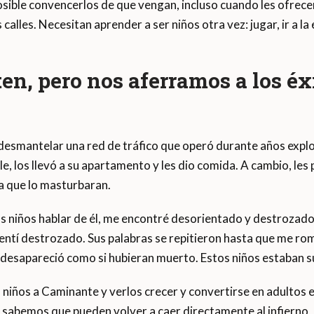
osible convencerlos de que vengan, incluso cuando les ofrec
lles. Necesitan aprender a ser niños otra vez: jugar, ir a la 
ten, pero nos aferramos a los éxi
esmantelar una red de tráfico que operó durante años explo
alle, los llevó a su apartamento y les dio comida. A cambio, le
ía que lo masturbaran.
niños hablar de él, me encontré desorientado y destrozado p
sentí destrozado. Sus palabras se repitieron hasta que me rom
s desapareció como si hubieran muerto. Estos niños estaban 
s niños a Caminante y verlos crecer y convertirse en adulto
sabemos que pueden volver a caer directamente al infierno