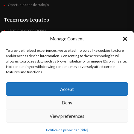
Oportunidades de trabajo
Términos legales
Términos y condiciones
Política de privacidad
Manage Consent
Derechos de autor
To provide the best experiences, we use technologies like cookies to store
Code of Ethics
and/or access device information. Consenting to these technologies will
allow us to process data such as browsing behavior or unique IDs on this site.
Not consenting or withdrawing consent, may adversely affect certain
Síguenos
features and functions.
Accept
©
Orato
World Media 2026. Todos los derechos reservados..
Deny
View preferences
English
(
Inglés
)
Español
Política de privacidad
{title}