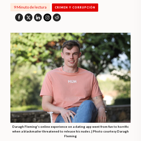
9 Minuto de lectura
CRIMEN Y CORRUPCIÓN
Daragh Fleming's online experience on a dating app went from fun to horrific
when a blackmailer threatened to release his nudes. | Photo courtesy Daragh
Fleming