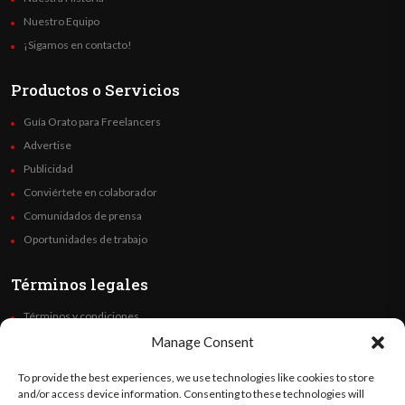
Nuestro Equipo
¡Sigamos en contacto!
Productos o Servicios
Guía Orato para Freelancers
Advertise
Publicidad
Conviértete en colaborador
Comunidados de prensa
Oportunidades de trabajo
Términos legales
Términos y condiciones
Política de privacidad
Manage Consent
Derechos de autor
To provide the best experiences, we use technologies like cookies to store
Code of Ethics
and/or access device information. Consenting to these technologies will