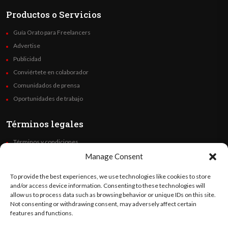
Productos o Servicios
Guía Orato para Freelancers
Advertise
Publicidad
Conviértete en colaborador
Comunidados de prensa
Oportunidades de trabajo
Términos legales
Términos y condiciones
Política de privacidad
Manage Consent
Derechos de autor
To provide the best experiences, we use technologies like cookies to store
Code of Ethics
and/or access device information. Consenting to these technologies will
allow us to process data such as browsing behavior or unique IDs on this site.
Not consenting or withdrawing consent, may adversely affect certain
Síguenos
features and functions.