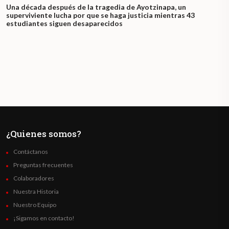
Una década después de la tragedia de Ayotzinapa, un
superviviente lucha por que se haga justicia mientras 43
estudiantes siguen desaparecidos
¿Quienes somos?
Contáctanos
Preguntas frecuentes
Colaboradores
Nuestra Historia
Nuestro Equipo
¡Sigamos en contacto!