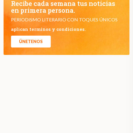
Recibe cada semana tus noticias
en primera persona.
PERIODISMO LITERARIO CON TOQUES ÚNICOS
aplican terminos y condiciones.
ÚNETENOS