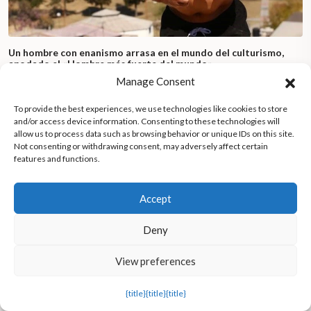
Un hombre con enanismo arrasa en el mundo del culturismo,
apodado el «Hombre más fuerte del mundo».
Manage Consent
To provide the best experiences, we use technologies like cookies to store
and/or access device information. Consenting to these technologies will
allow us to process data such as browsing behavior or unique IDs on this site.
Not consenting or withdrawing consent, may adversely affect certain
features and functions.
Accept
Deny
View preferences
{title}
{title}
{title}
Un equipo de rescate de aves rapaces libera en su hábitat