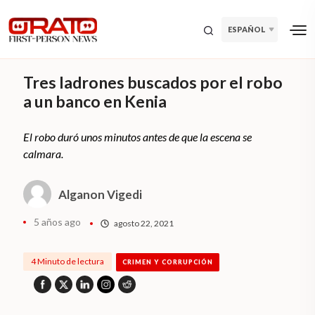
ESPAÑOL
Tres ladrones buscados por el robo
a un banco en Kenia
El robo duró unos minutos antes de que la escena se
calmara.
Alganon Vigedi
5 años ago
agosto 22, 2021
4 Minuto de lectura
CRIMEN Y CORRUPCIÓN