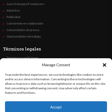
Guía Orato para Freelancers
Advertise
Publicidad
Conviértete en colaborador
Comunidados de prensa
Oportunidades de trabajo
Términos legales
Términos y condiciones
Política de privacidad
Manage Consent
Derechos de autor
To provide the best experiences, we use technologies like cookies to store
Code of Ethics
and/or access device information. Consenting to these technologies will
allow us to process data such as browsing behavior or unique IDs on this site.
Not consenting or withdrawing consent, may adversely affect certain
Síguenos
features and functions.
Accept
©
Orato
World Media 2026. Todos los derechos reservados..