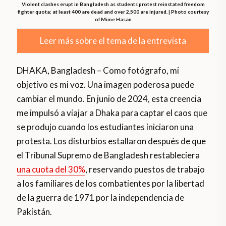
Violent clashes erupt in Bangladesh as students protest reinstated freedom
fighter quota; at least 400 are dead and over 2,500 are injured. | Photo courtesy
of Mime Hasan
Leer más sobre el tema de la entrevista
DHAKA, Bangladesh – Como fotógrafo, mi
objetivo es mi voz. Una imagen poderosa puede
cambiar el mundo. En junio de 2024, esta creencia
me impulsó a viajar a Dhaka para captar el caos que
se produjo cuando los estudiantes iniciaron una
protesta. Los disturbios estallaron después de que
el Tribunal Supremo de Bangladesh restableciera
una cuota del 30%
, reservando puestos de trabajo
a los familiares de los combatientes por la libertad
de la guerra de 1971 por la independencia de
Pakistán.