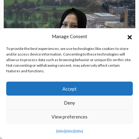
Manage Consent
To provide the best experiences, we use technologies like cookies to store
and/or access device information. Consenting to these technologies will
allow us to process data such as browsing behavior or unique IDs on this site.
Not consenting or withdrawing consent, may adversely affect certain
features and functions.
Accept
Deny
Tras dos años de reclusión domiciliaria, una mujer afgana huye
del régimen talibán y continúa sus estudios de medicina en
Escocia
View preferences
{title}
{title}
{title}