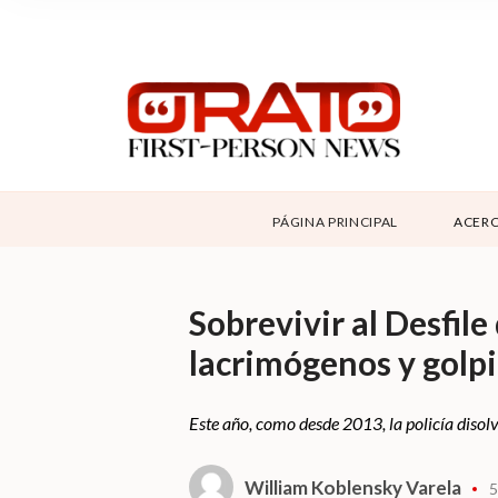
NOSOTROS
SUPPORT
CONTÁCTANOS
DONAR
PÁGINA PRINCIPAL
ACERC
ABOUT ORATO
Sobrevivir al Desfil
lacrimógenos y golp
Este año, como desde 2013, la policía disolv
William Koblensky Varela
5