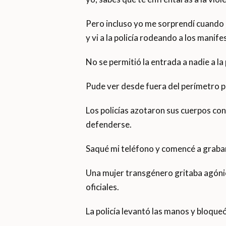
Pero incluso yo me sorprendí cuando ll
y vi a la policía rodeando a los manif
No se permitió la entrada a nadie a la 
Pude ver desde fuera del perímetro p
Los policías azotaron sus cuerpos co
defenderse.
Saqué mi teléfono y comencé a graba
Una mujer transgénero gritaba agónic
oficiales.
La policía levantó las manos y bloqueó