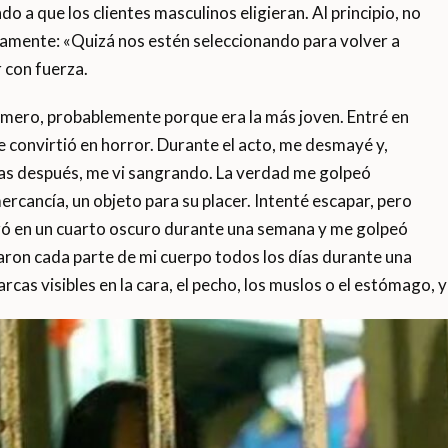
o a que los clientes masculinos eligieran. Al principio, no
ramente: «Quizá nos estén seleccionando para volver a
 con fuerza.
imero, probablemente porque era la más joven. Entré en
e convirtió en horror. Durante el acto, me desmayé y,
as después, me vi sangrando. La verdad me golpeó
rcancía, un objeto para su placer. Intenté escapar, pero
ró en un cuarto oscuro durante una semana y me golpeó
ron cada parte de mi cuerpo todos los días durante una
s visibles en la cara, el pecho, los muslos o el estómago, ya