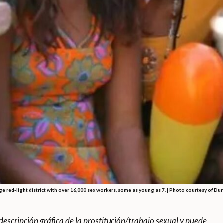
large red-light district with over 16,000 sex workers, some as young as 7. | Photo courtesy o
descripción gráfica de la prostitución/trabajo sexual y puede