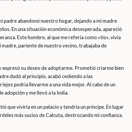
mi padre abandonó nuestro hogar, dejando a mi madre
queños. En una situación económica desesperada, apareció
ranza. Este hombre, al que me refería como «tío», vivía
i madre, pariente de nuestro vecino, trabajaba de
a y expresó su deseo de adoptarme. Prometió criarme bien
re dudó al principio, acabó cediendo a las
e lejos podría llevarme a una vida mejor. Al cabo de un
 adopción y me llevó a la India.
que viviría en un palacio y tendría un príncipe. En lugar
rdeles más sucios de Calcuta, destrozando mi confianza.