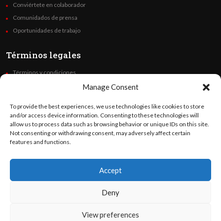
Conviértete en colaborador
Comunidados de prensa
Oportunidades de trabajo
Términos legales
Términos y condiciones
Política de privacidad
Manage Consent
Derechos de autor
To provide the best experiences, we use technologies like cookies to store
Code of Ethics
and/or access device information. Consenting to these technologies will
allow us to process data such as browsing behavior or unique IDs on this site.
Not consenting or withdrawing consent, may adversely affect certain
Síguenos
features and functions.
Accept
©
Orato
World Media 2026. Todos los derechos reservados..
Deny
View preferences