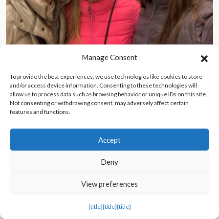
Manage Consent
Una adolescente de Connecticut acepta la vida sin redes
sociales: encuentra la alegría en las experiencias de la vida real
To provide the best experiences, we use technologies like cookies to store
y en los valores de otros tiempos
and/or access device information. Consenting to these technologies will
allow us to process data such as browsing behavior or unique IDs on this site.
Not consenting or withdrawing consent, may adversely affect certain
features and functions.
Accept
Deny
View preferences
{title}
{title}
{title}