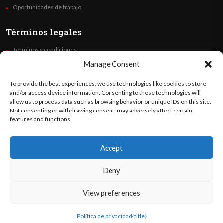
Oportunidades de trabajo
Términos legales
Términos y condiciones
Política de privacidad
Manage Consent
Derechos de autor
To provide the best experiences, we use technologies like cookies to store
Code of Ethics
and/or access device information. Consenting to these technologies will
allow us to process data such as browsing behavior or unique IDs on this site.
Not consenting or withdrawing consent, may adversely affect certain
Síguenos
features and functions.
Accept
©
Orato
World Media 2026. Todos los derechos reservados..
Deny
View preferences
English
(
Inglés
)
Español
Política de privacidad
{title}