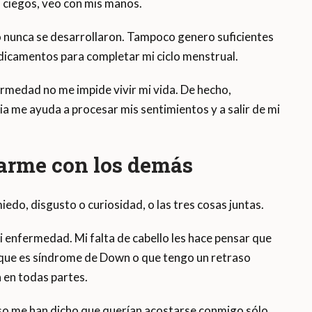
s ciegos, veo con mis manos.
o nunca se desarrollaron. Tampoco genero suficientes
icamentos para completar mi ciclo menstrual.
ermedad no me impide vivir mi vida. De hecho,
a me ayuda a procesar mis sentimientos y a salir de mi
arme con los demás
iedo, disgusto o curiosidad, o las tres cosas juntas.
 enfermedad. Mi falta de cabello les hace pensar que
 que es síndrome de Down o que tengo un retraso
 en todas partes.
so me han dicho que querían acostarse conmigo sólo