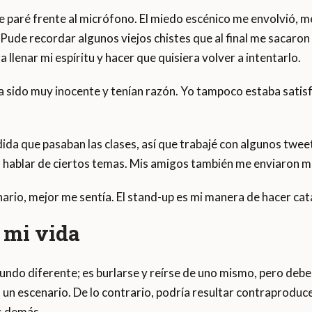
 me paré frente al micrófono. El miedo escénico me envolvió, 
 Pude recordar algunos viejos chistes que al final me sacaron
ra llenar mi espíritu y hacer que quisiera volver a intentarlo.
a sido muy inocente y tenían razón. Yo tampoco estaba satis
ida que pasaban las clases, así que trabajé con algunos twee
a hablar de ciertos temas. Mis amigos también me enviaron 
rio, mejor me sentía. El stand-up es mi manera de hacer cata
 mi vida
undo diferente; es burlarse y reírse de uno mismo, pero de
un escenario. De lo contrario, podría resultar contraproduce
os demás.