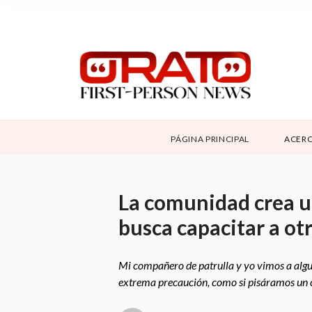
NOSOTROS
SUPPORT
CONTÁCTANOS
ABOUT ORATO
PÁGINA PRINCIPAL
ACERC
DONAR
La comunidad crea un
busca capacitar a ot
Mi compañero de patrulla y yo vimos a algu
extrema precaución, como si pisáramos un cri