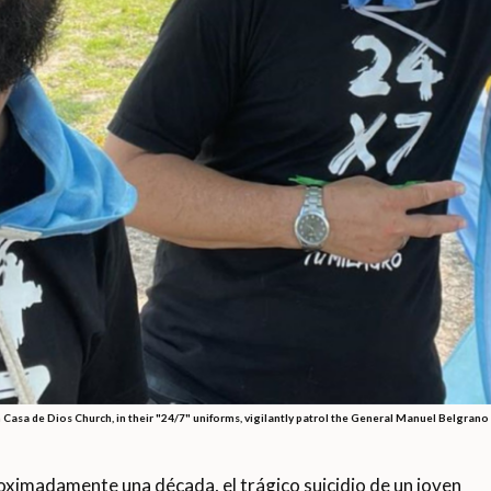
 Casa de Dios Church, in their "24/7" uniforms, vigilantly patrol the General Manuel Belgrano
madamente una década, el trágico suicidio de un joven