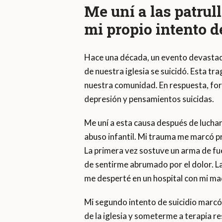
Me uní a las patrul
mi propio intento de
Hace una década, un evento devasta
de nuestra iglesia se suicidó. Esta tr
nuestra comunidad. En respuesta, fo
depresión y pensamientos suicidas.
Me uní a esta causa después de lucha
abuso infantil. Mi trauma me marcó p
La primera vez sostuve un arma de fue
de sentirme abrumado por el dolor. La
me desperté en un hospital con mi mad
Mi segundo intento de suicidio marcó 
de la iglesia y someterme a terapia 