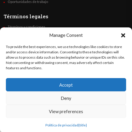
Oportunidades de trabajo
Términos legales
Términos y condiciones
Política de privacidad
Manage Consent
Derechos de autor
To provide the best experiences, we use technologies like cookies to store
Code of Ethics
and/or access device information. Consenting to these technologies will
allow us to process data such as browsing behavior or unique IDs on this site.
Not consenting or withdrawing consent, may adversely affect certain
Síguenos
features and functions.
Accept
©
Orato
World Media 2026. Todos los derechos reservados..
Deny
View preferences
English
(
Inglés
)
Español
Política de privacidad
{title}