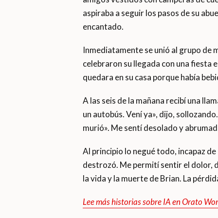
aspiraba a seguir los pasos de su abu
encantado.
Inmediatamente se unió al grupo de m
celebraron su llegada con una fiesta e
quedara en su casa porque había bebido
A las seis de la mañana recibí una ll
un autobús. Vení ya», dijo, sollozand
murió». Me sentí desolado y abrumado
Al principio lo negué todo, incapaz d
destrozó. Me permití sentir el dolor, 
la vida y la muerte de Brian. La pérdi
Lee más historias sobre IA en Orato Wo