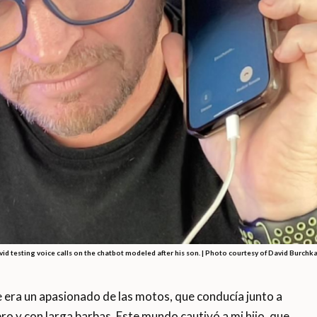
id testing voice calls on the chatbot modeled after his son. | Photo courtesy of David Burchk
era un apasionado de las motos, que conducía junto a
o y con larga barbas. Este mundo cautivó a mi hijo, que