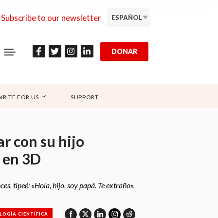
Subscribe to our newsletter
ESPAÑOL
DONAR
WRITE FOR US
SUPPORT
ar con su hijo
 en 3D
es, tipeé: «Hola, hijo, soy papá. Te extraño».
LOGÍA CIENTÍFICA