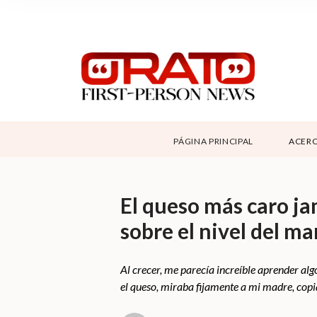
NOSOTROS
SUPPORT
CONTÁCTANOS
DONAR
PÁGINA PRINCIPAL
ACERC
ABOUT ORATO
El queso más caro ja
sobre el nivel del ma
Al crecer, me parecía increíble aprender al
el queso, miraba fijamente a mi madre, cop