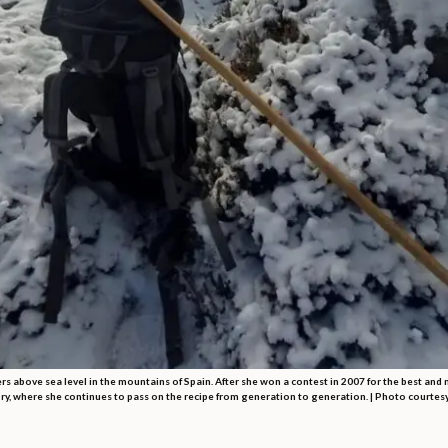
s above sea level in the mountains of Spain. After she won a contest in 2007 for the best and
ry, where she continues to pass on the recipe from generation to generation. | Photo courtesy