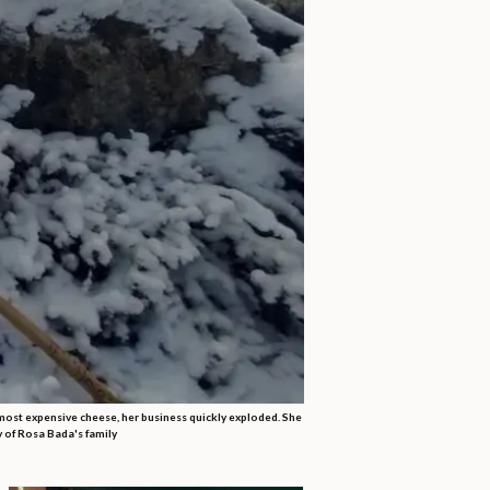
 most expensive cheese, her business quickly exploded. She
 of Rosa Bada's family