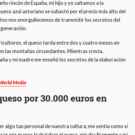
o rincón de España, mi hijo y yo saltamos a la
eso azul asturiano se subastó por el precio más alto del
os nos enorgullecemos de transmitir los secretos del
 generación.
icultores, el queso tarda entre dos y cuatro meses en
n las montañas circundantes. Mientras crecía,
ña y mi madre me enseñó los secretos de la elaboración
 World Media
ueso por 30.000 euros en
er algo tan personal de nuestra cultura; me sentía como si
tras mis manos trabajaban el queso, miraba fijamente a mi