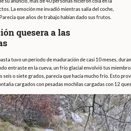
 de su anuncio, más de 40 personas hicieron cola en la
tos. La emoción me invadió mientras salía del coche,
Parecía que años de trabajo habían dado sus frutos.
ción quesera a las
as
ubasta tuvo un periodo de maduración de casi 10 meses, duran
do entraste en la cueva, un frío glacial envolvió tus miembr
s seis o siete grados, parecía que hacía mucho frío. Esto p
 montaña cargados con pesadas mochilas cargadas con 12 ques