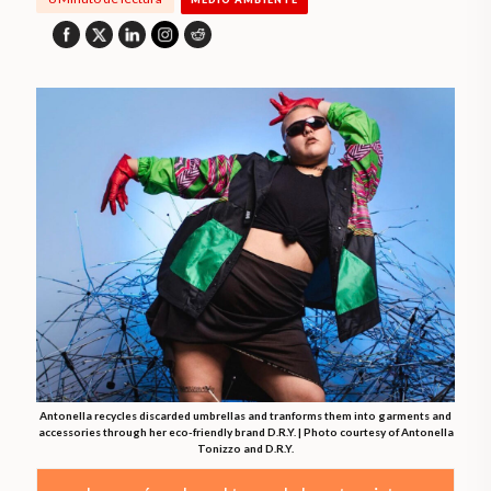
Antonella recycles discarded umbrellas and tranforms them into garments and
accessories through her eco-friendly brand D.R.Y. | Photo courtesy of Antonella
Tonizzo and D.R.Y.