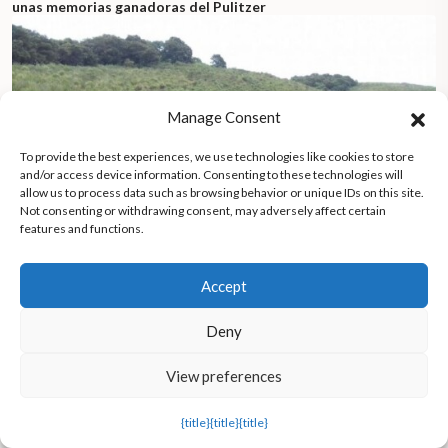
unas memorias ganadoras del Pulitzer
Manage Consent
To provide the best experiences, we use technologies like cookies to store
and/or access device information. Consenting to these technologies will
allow us to process data such as browsing behavior or unique IDs on this site.
Not consenting or withdrawing consent, may adversely affect certain
features and functions.
Accept
Deny
Enseñanza transformadora: una educadora afronta retos
únicos en una escuela indígena de las montañas de Tucumán
View preferences
{title}
{title}
{title}