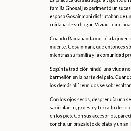
familia Ghosal] experimentó un suce
esposa Gosainmani disfrutaban de una v
cuidaba de su hogar. Vivían como una p
Cuando Ramananda murió a la joven eda
muerte. Gosainmani, que entonces sólo
mientras su familia y la comunidad p
Según la tradición hindú, una viuda n
bermellón en la parte del pelo. Cuando
los demás allí reunidos se sobresaltar
Con los ojos secos, desprendía una s
sarié blanco, grueso y forrado de rojo.
en los pies. Con sus accesorios, pare
concha, un brazalete de plata y un anil