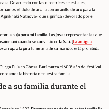
casa. De acuerdo con las directrices celestiales,
namos el ídolo de arcilla con un anillo de oro para la
 «Agnikhaki Natnoya», que significa «devorado por el
tar la puja para mi familia. Las joyas representan las que
ainmani cuando se convirtió en la Sati. [
La antigua
se arroja a la pira funeraria de su marido, está prohibida
e Durga Puja en Ghosal Bari marca el 600º año del festival.
cordamos la historia de nuestra familia.
e a su familia durante el
 Bengala en 1422. Durante ese período, nuestra familia [la