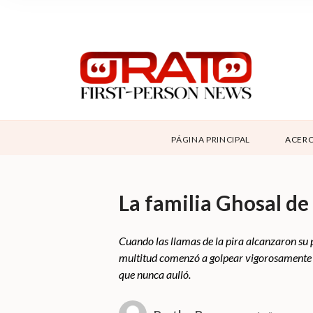
NOSOTROS
SUPPORT
CONTÁCTANOS
DONAR
PÁGINA PRINCIPAL
ACERC
ABOUT ORATO
La familia Ghosal de 
Cuando las llamas de la pira alcanzaron su p
multitud comenzó a golpear vigorosamente e
que nunca aulló.