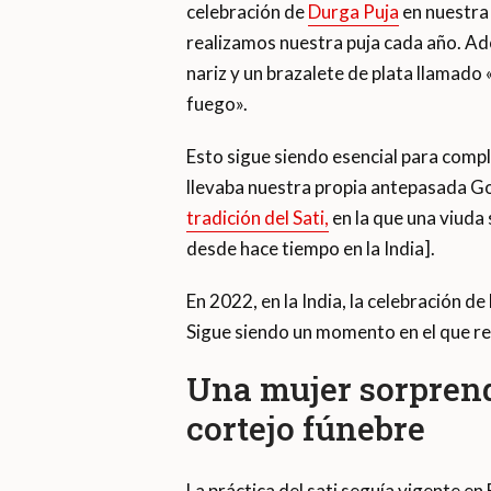
celebración de
Durga Puja
en nuestra 
realizamos nuestra puja cada año. Ador
nariz y un brazalete de plata llamado
fuego».
Esto sigue siendo esencial para comple
llevaba nuestra propia antepasada Gos
tradición del Sati,
en la que una viuda 
desde hace tiempo en la India].
En 2022, en la India, la celebración d
Sigue siendo un momento en el que re
Una mujer sorprend
cortejo fúnebre
La práctica del sati seguía vigente en