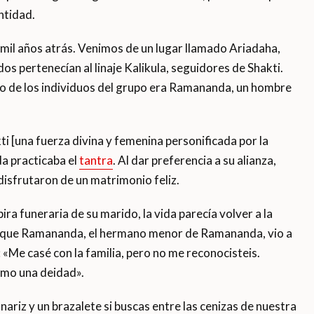
antidad.
a mil años atrás. Venimos de un lugar llamado Ariadaha,
s pertenecían al linaje Kalikula, seguidores de Shakti.
o de los individuos del grupo era Ramananda, un hombre
i [una fuerza divina y femenina personificada por la
a practicaba el
tantra
. Al dar preferencia a su alianza,
isfrutaron de un matrimonio feliz.
ra funeraria de su marido, la vida parecía volver a la
a que Ramananda, el hermano menor de Ramananda, vio a
 «Me casé con la familia, pero no me reconocisteis.
omo una deidad».
 nariz y un brazalete si buscas entre las cenizas de nuestra