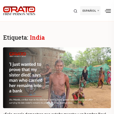
ESPAÑOL
Etiqueta:
India
«Solo quería demostrar que estaba muerta»: un hombre llevó