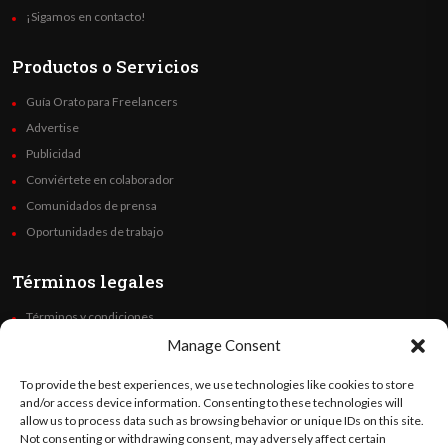
¡Sigamos en contacto!
Productos o Servicios
Guía Orato para Freelancers
Advertise
Publicidad
Conviértete en colaborador
Comunidados de prensa
Oportunidades de trabajo
Términos legales
Términos y condiciones
Política de privacidad
Manage Consent
Derechos de autor
To provide the best experiences, we use technologies like cookies to store
Code of Ethics
and/or access device information. Consenting to these technologies will
allow us to process data such as browsing behavior or unique IDs on this site.
Not consenting or withdrawing consent, may adversely affect certain
Síguenos