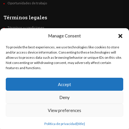
Oportunidades de trabajo
Términos legales
Términos y condiciones
Política de privacidad
Manage Consent
Derechos de autor
To provide the best experiences, we use technologies like cookies to store
Code of Ethics
and/or access device information. Consenting to these technologies will
allow us to process data such as browsing behavior or unique IDs on this site.
Not consenting or withdrawing consent, may adversely affect certain
Síguenos
features and functions.
Accept
©
Orato
World Media 2026. Todos los derechos reservados..
Deny
View preferences
English
(
Inglés
)
Español
Política de privacidad
{title}