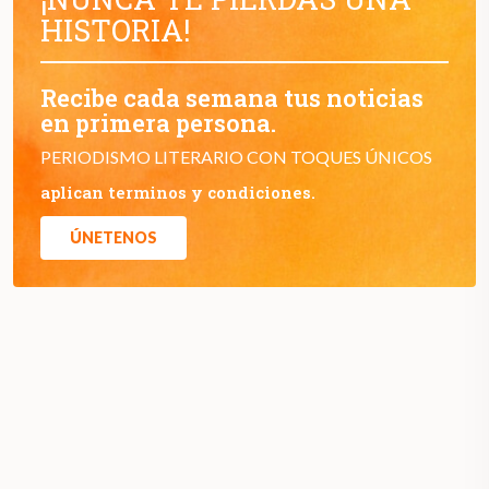
HISTORIA!
Recibe cada semana tus noticias
en primera persona.
PERIODISMO LITERARIO CON TOQUES ÚNICOS
aplican terminos y condiciones.
ÚNETENOS