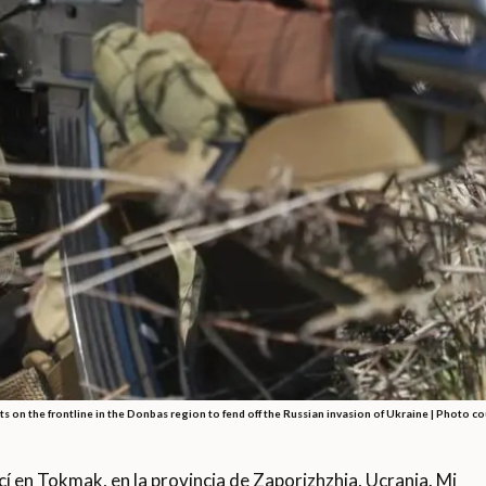
hts on the frontline in the Donbas region to fend off the Russian invasion of Ukraine | Photo co
n Tokmak, en la provincia de Zaporizhzhia, Ucrania. Mi