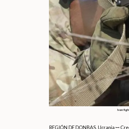
Ivan fig
REGIÓN DE DONBAS, Ucrania ꟷ Crecí e