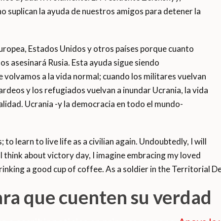
no suplican la ayuda de nuestros amigos para detener la
uropea, Estados Unidos y otros países porque cuanto
os asesinará Rusia. Esta ayuda sigue siendo
 volvamos a la vida normal; cuando los militares vuelvan
rdeos y los refugiados vuelvan a inundar Ucrania, la vida
alidad. Ucrania -y la democracia en todo el mundo-
to learn to live life as a civilian again. Undoubtedly, I will
I think about victory day, I imagine embracing my loved
rinking a good cup of coffee. As a soldier in the Territorial D
ara que cuenten su verdad