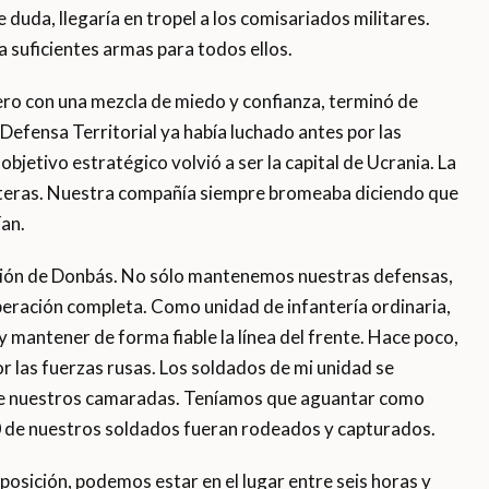
 duda, llegaría en tropel a los comisariados militares.
a suficientes armas para todos ellos.
ro con una mezcla de miedo y confianza, terminó de
Defensa Territorial ya había luchado antes por las
 objetivo estratégico volvió a ser la capital de Ucrania. La
eras. Nuestra compañía siempre bromeaba diciendo que
ían.
gión de Donbás. No sólo mantenemos nuestras defensas,
beración completa. Como unidad de infantería ordinaria,
 mantener de forma fiable la línea del frente. Hace poco,
r las fuerzas rusas. Los soldados de mi unidad se
 de nuestros camaradas. Teníamos que aguantar como
0 de nuestros soldados fueran rodeados y capturados.
osición, podemos estar en el lugar entre seis horas y