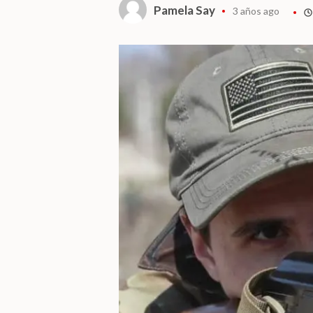
Pamela Say
3 años ago