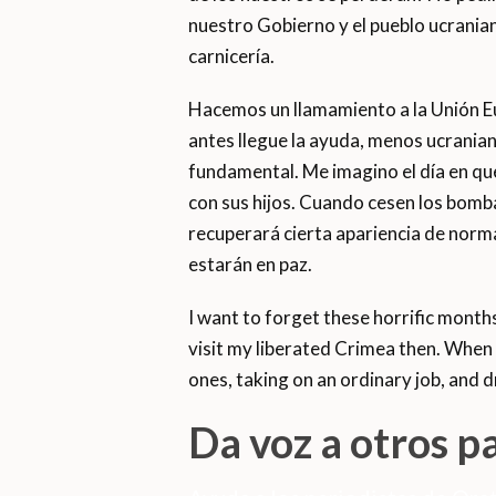
nuestro Gobierno y el pueblo ucrania
carnicería.
Hacemos un llamamiento a la Unión E
antes llegue la ayuda, menos ucranian
fundamental. Me imagino el día en que
con sus hijos. Cuando cesen los bomba
recuperará cierta apariencia de norm
estarán en paz.
I want to forget these horrific months; 
visit my liberated Crimea then. When 
ones, taking on an ordinary job, and d
Da voz a otros p