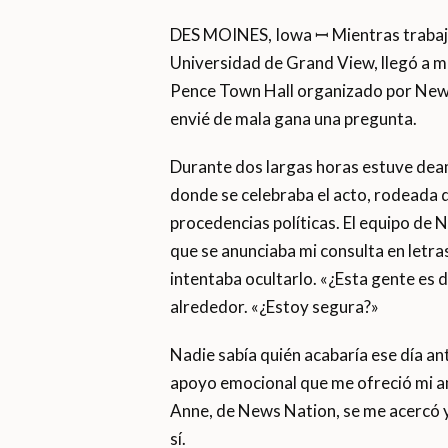
DES MOINES, Iowa ꟷ Mientras trabaja
Universidad de Grand View, llegó a mi 
Pence Town Hall organizado por News 
envié de mala gana una pregunta.
Durante dos largas horas estuve deam
donde se celebraba el acto, rodeada 
procedencias políticas. El equipo de
que se anunciaba mi consulta en letr
intentaba ocultarlo. «¿Esta gente es
alrededor. «¿Estoy segura?»
Nadie sabía quién acabaría ese día ant
apoyo emocional que me ofreció mi 
Anne, de News Nation, se me acercó y 
sí.