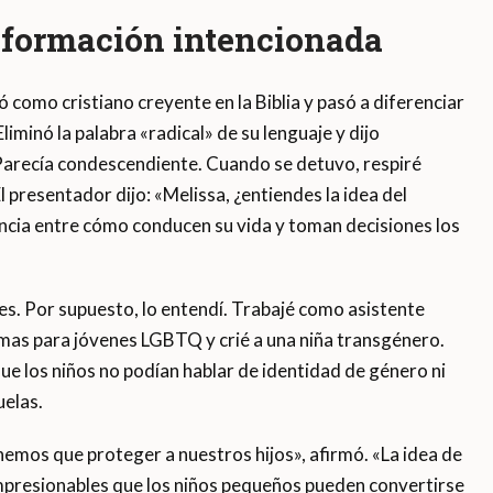
nformación intencionada
como cristiano creyente en la Biblia y pasó a diferenciar
iminó la palabra «radical» de su lenguaje y dijo
Parecía condescendiente. Cuando se detuvo, respiré
El presentador dijo: «Melissa, ¿entiendes la idea del
ncia entre cómo conducen su vida y toman decisiones los
es. Por supuesto, lo entendí. Trabajé como asistente
mas para jóvenes LGBTQ y crié a una niña transgénero.
e los niños no podían hablar de identidad de género ni
uelas.
mos que proteger a nuestros hijos», afirmó. «La idea de
mpresionables que los niños pequeños pueden convertirse