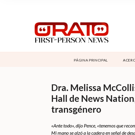
NOSOTROS
SUPPORT
CONTÁCTANOS
DONAR
PÁGINA PRINCIPAL
ACERC
ABOUT ORATO
Dra. Melissa McColli
Hall de News Nation,
transgénero
«Ante todo», dijo Pence, «tenemos que recon
Mi mano se alzó a la cadera en señal de desa