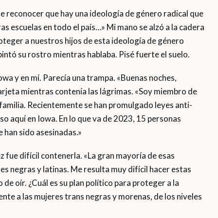
e reconocer que hay una ideología de género radical que
s escuelas en todo el país…» Mi mano se alzó a la cadera
oteger a nuestros hijos de esta ideología de género
intó su rostro mientras hablaba. Pisé fuerte el suelo.
Iowa y en mí. Parecía una trampa. «Buenas noches,
arjeta mientras contenía las lágrimas. «Soy miembro de
familia. Recientemente se han promulgado leyes anti-
o aquí en Iowa. En lo que va de 2023, 15 personas
 han sido asesinadas.»
z fue difícil contenerla. «La gran mayoría de esas
s negras y latinas. Me resulta muy difícil hacer estas
de oír. ¿Cuál es su plan político para proteger a la
te a las mujeres trans negras y morenas, de los niveles