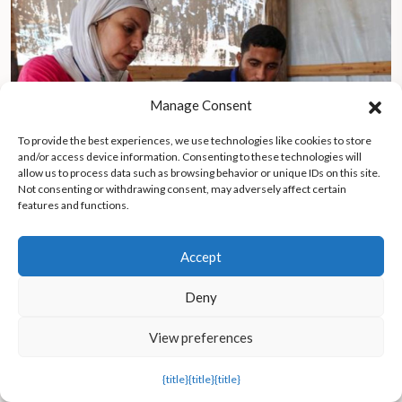
Manage Consent
To provide the best experiences, we use technologies like cookies to store
and/or access device information. Consenting to these technologies will
allow us to process data such as browsing behavior or unique IDs on this site.
Not consenting or withdrawing consent, may adversely affect certain
features and functions.
Accept
Un médico de Gaza pide un alto el fuego: los niños sufren
enfermedades y desplazamientos en medio de la crisis
Deny
humanitaria
View preferences
{title}
{title}
{title}