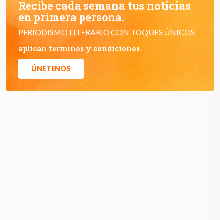
Recibe cada semana tus noticias
en primera persona.
PERIODISMO LITERARIO CON TOQUES ÚNICOS
aplican terminos y condiciones.
ÚNETENOS