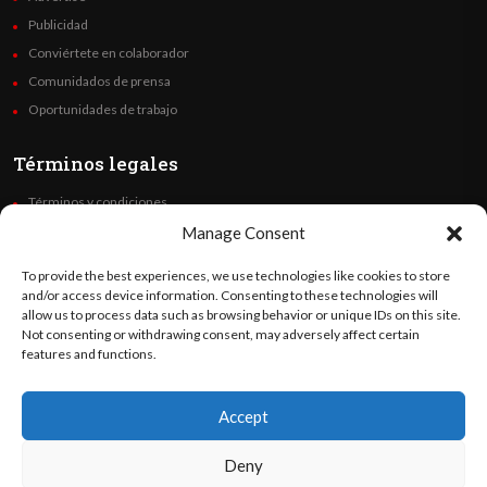
Publicidad
Conviértete en colaborador
Comunidados de prensa
Oportunidades de trabajo
Términos legales
Términos y condiciones
Política de privacidad
Manage Consent
Derechos de autor
To provide the best experiences, we use technologies like cookies to store
Code of Ethics
and/or access device information. Consenting to these technologies will
allow us to process data such as browsing behavior or unique IDs on this site.
Not consenting or withdrawing consent, may adversely affect certain
Síguenos
features and functions.
Accept
©
Orato
World Media 2026. Todos los derechos reservados..
Deny