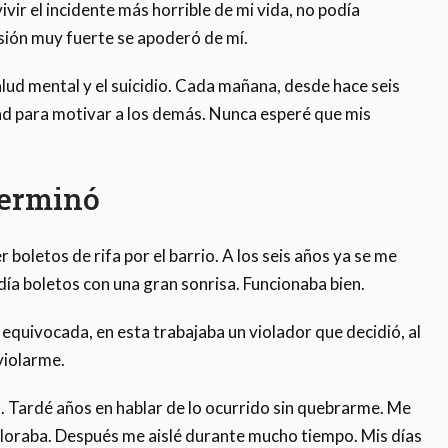
r el incidente más horrible de mi vida, no podía
esión muy fuerte se apoderó de mí.
alud mental y el suicidio. Cada mañana, desde hace seis
dad para motivar a los demás. Nunca esperé que mis
terminó
boletos de rifa por el barrio. A los seis años ya se me
día boletos con una gran sonrisa. Funcionaba bien.
 equivocada, en esta trabajaba un violador que decidió, al
violarme.
so. Tardé años en hablar de lo ocurrido sin quebrarme. Me
y lloraba. Después me aislé durante mucho tiempo. Mis días