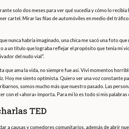
rante solo dos meses para ver qué sucedía y cómo lo recibía 
er cartel. Mirar las filas de automóviles en medio del tráfico
 que nunca habría imaginado, una chica me sacó una foto que
to a un título que lograba reflejar el propósito que tenía mi 
ivador del nudo vial”.
a que ama la vida, no siempre fue así. Viví momentos horribl
liz. Hoy me siento optimista. Quiero ser una voz constante pa
erribarnos, somos mucho más que nuestro pasado. Las pers
 con el «ahora» importa. Para mí lo es todo si mis palabras 
charlas TED
r a causas y comedores comunitarios, además de abrir nueva