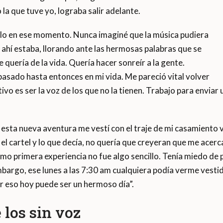
la que tuve yo, lograba salir adelante.
olo en ese momento. Nunca imaginé que la música pudiera
o ahí estaba, llorando ante las hermosas palabras que se
quería de la vida. Quería hacer sonreír a la gente.
asado hasta entonces en mi vida. Me pareció vital volver
ivo es ser la voz de los que no la tienen. Trabajo para envia
sta nueva aventura me vestí con el traje de mi casamiento v
 el cartel y lo que decía, no quería que creyeran que me ace
o primera experiencia no fue algo sencillo. Tenía miedo de 
embargo, ese lunes a las 7:30 am cualquiera podía verme vesti
r eso hoy puede ser un hermoso día”.
 los sin voz