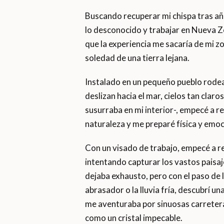
Buscando recuperar mi chispa tras año
lo desconocido y trabajar en Nueva Z
que la experiencia me sacaría de mi z
soledad de una tierra lejana.
Instalado en un pequeño pueblo rode
deslizan hacia el mar, cielos tan clar
susurraba en mi interior-, empecé a rel
naturaleza y me preparé física y emo
Con un visado de trabajo, empecé a rec
intentando capturar los vastos paisajes
dejaba exhausto, pero con el paso de l
abrasador o la lluvia fría, descubrí 
me aventuraba por sinuosas carretera
como un cristal impecable.