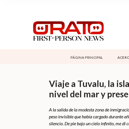
NOSOTROS
SUPPORT
CONTÁCTANOS
DONAR
PÁGINA PRINCIPAL
ACERC
ABOUT ORATO
Viaje a Tuvalu, la is
nivel del mar y pres
A la salida de la modesta zona de inmigraci
peso invisible que había cargado durante año
silencio. De pie bajo un cielo infinito, me 