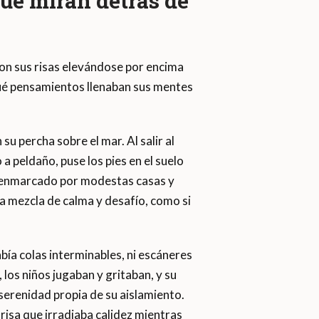
que miran detrás de
con sus risas elevándose por encima
 qué pensamientos llenaban sus mentes
su percha sobre el mar. Al salir al
a peldaño, puse los pies en el suelo
o, enmarcado por modestas casas y
una mezcla de calma y desafío, como si
bía colas interminables, ni escáneres
los niños jugaban y gritaban, y su
 serenidad propia de su aislamiento.
isa que irradiaba calidez mientras