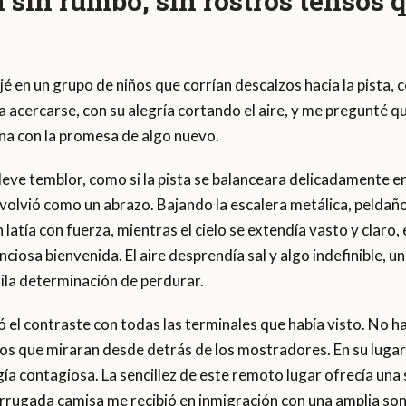
 sin rumbo, sin rostros tensos 
 en un grupo de niños que corrían descalzos hacia la pista, 
a acercarse, con su alegría cortando el aire, y me pregunté
ina con la promesa de algo nuevo.
 leve temblor, como si la pista se balanceara delicadamente en 
volvió como un abrazo. Bajando la escalera metálica, peldaño 
latía con fuerza, mientras el cielo se extendía vasto y clar
enciosa bienvenida. El aire desprendía sal y algo indefinible, 
uila determinación de perdurar.
el contraste con todas las terminales que había visto. No ha
sos que miraran desde detrás de los mostradores. En su lugar, 
gía contagiosa. La sencillez de este remoto lugar ofrecía una
rrugada camisa me recibió en inmigración con una amplia sonr