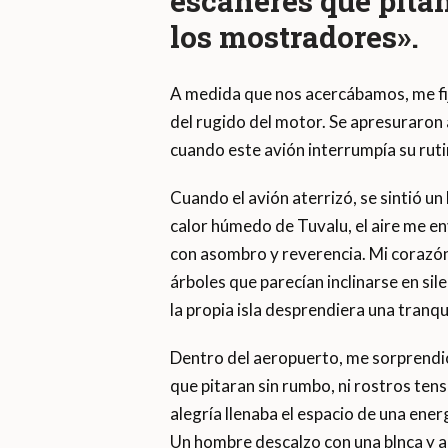
escáneres que pitan
los mostradores».
A medida que nos acercábamos, me fijé
del rugido del motor. Se apresuraron 
cuando este avión interrumpía su rut
Cuando el avión aterrizó, se sintió un
calor húmedo de Tuvalu, el aire me en
con asombro y reverencia. Mi corazón 
árboles que parecían inclinarse en sil
la propia isla desprendiera una tranq
Dentro del aeropuerto, me sorprendió 
que pitaran sin rumbo, ni rostros ten
alegría llenaba el espacio de una ener
Un hombre descalzo con una blnca y a