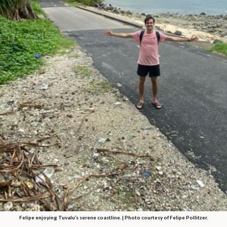
Felipe enjoying Tuvalu’s serene coastline. | Photo courtesy of Felipe Pollitzer.