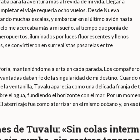
aba para la aventura más atrevida de mi vida. Llegar a
ompletar el viaje requería ocho vuelos. Desde Nueva
rtando muchas escalas, y embarcar en el último avión hasta
vuelo me acercaba más a mi sueño, al tiempo que ponía de
s aeropuertos, iluminados por luces fluorescentes y llenos
 se convirtieron en surrealistas pasarelas entre
foria, manteniéndome alerta en cada parada. Los compañeros
evantadas daban fe de la singularidad de mi destino. Cuando e
 la ventanilla, Tuvalu aparecía como una delicada franja de t
 sobre el agua, fundiendo el horizonte con el mar. Por un momen
l aterrizaje fue como aterrizar en el mismo océano y, en ese 
s de Tuvalu: «Sin colas interm