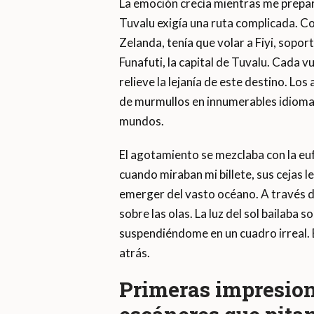
La emoción crecía mientras me prepar
Tuvalu exigía una ruta complicada. C
Zelanda, tenía que volar a Fiyi, sopo
Funafuti, la capital de Tuvalu. Cada 
relieve la lejanía de este destino. Lo
de murmullos en innumerables idiomas,
mundos.
El agotamiento se mezclaba con la eu
cuando miraban mi billete, sus cejas l
emerger del vasto océano. A través de
sobre las olas. La luz del sol bailaba
suspendiéndome en un cuadro irreal. E
atrás.
Primeras impresione