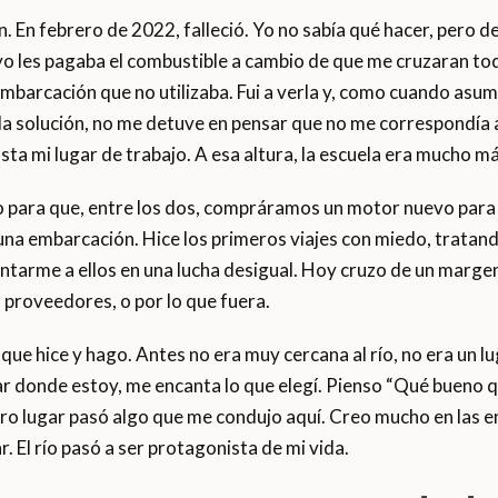
 En febrero de 2022, falleció. Yo no sabía qué hacer, pero d
yo les pagaba el combustible a cambio de que me cruzaran tod
 embarcación que no utilizaba. Fui a verla y, como cuando asum
la solución, no me detuve en pensar que no me correspondía a
ta mi lugar de trabajo. A esa altura, la escuela era mucho má
do para que, entre los dos, compráramos un motor nuevo para 
a embarcación. Hice los primeros viajes con miedo, tratando 
ntarme a ellos en una lucha desigual. Hoy cruzo de un margen 
a proveedores, o por lo que fuera.
ue hice y hago. Antes no era muy cercana al río, no era un lu
ar donde estoy, me encanta lo que elegí. Pienso “Qué bueno qu
ro lugar pasó algo que me condujo aquí. Creo mucho en las en
. El río pasó a ser protagonista de mi vida.