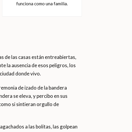
funciona como una familia.
tas de las casas están entreabiertas,
te la ausencia de esos peligros, los
 ciudad donde vivo.
 ceremonia de izado de la bandera
era se eleva, y percibo en sus
omo si sintieran orgullo de
n agachados a las bolitas, las golpean