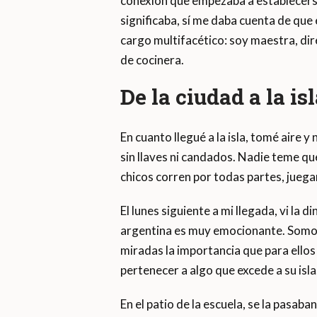
conexión que empezaba a establecerse
significaba, sí me daba cuenta de que
cargo multifacético: soy maestra, dire
de cocinera.
De la ciudad a la is
En cuanto llegué a la isla, tomé aire y
sin llaves ni candados. Nadie teme que
chicos corren por todas partes, juega
El lunes siguiente a mi llegada, vi la 
argentina es muy emocionante. Somos 
miradas la importancia que para ellos
pertenecer a algo que excede a su isla
En el patio de la escuela, se la pasaba