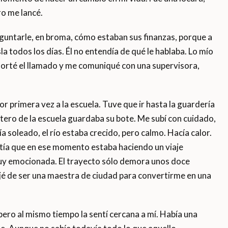
o me lancé.
reguntarle, en broma, cómo estaban sus finanzas, porque a
sla todos los días. Él no entendía de qué le hablaba. Lo mío
 Corté el llamado y me comuniqué con una supervisora,
por primera vez a la escuela. Tuve que ir hasta la guardería
rtero de la escuela guardaba su bote. Me subí con cuidado,
ía soleado, el río estaba crecido, pero calmo. Hacía calor.
tía que en ese momento estaba haciendo un viaje
muy emocionada. El trayecto sólo demora unos doce
dejé de ser una maestra de ciudad para convertirme en una
 pero al mismo tiempo la sentí cercana a mí. Había una