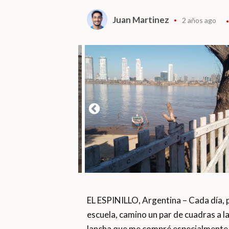
Juan Martinez
2 años ago
EL ESPINILLO, Argentina – Cada día, 
escuela, camino un par de cuadras a l
lancha que me compré especialmente p