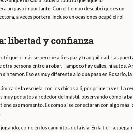
. Aunque no sabía todavía todo lo que aquello
 era un paso importante. Con el tiempo descubrí que es un
ctora, a veces portera, incluso en ocasiones ocupé el rol
la: libertad y confianza
 noté que lo más se percibe allí es paz y tranquilidad. Las puer
 otra persona entre a robar. Tampoco hay calles, ni autos. An
n sin temor. Eso es muy diferente a lo que pasa en Rosario, la
dinámica de la escuela, con los chicos allí, por primera vez. La
muy poquitos alrededor del mástil, observando cómo la band
 tiene ese momento. Es como si se conectaran con algo más, c
.
n jugando, como en los caminitos de la isla. En la tierra, juega