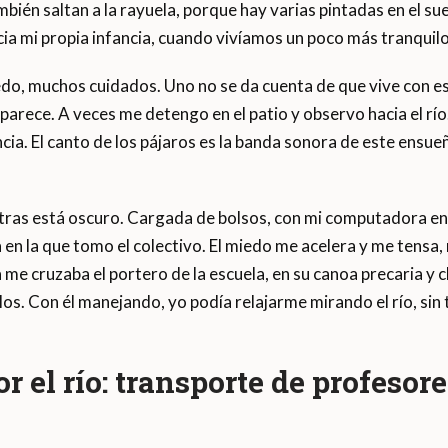
ién saltan a la rayuela, porque hay varias pintadas en el suel
cia mi propia infancia, cuando vivíamos un poco más tranquilo
, muchos cuidados. Uno no se da cuenta de que vive con esa
arece. A veces me detengo en el patio y observo hacia el río.
cia. El canto de los pájaros es la banda sonora de este ensue
ras está oscuro. Cargada de bolsos, con mi computadora en 
en la que tomo el colectivo. El miedo me acelera y me tensa
a me cruzaba el portero de la escuela, en su canoa precaria y 
os. Con él manejando, yo podía relajarme mirando el río, sin 
r el río: transporte de profesor